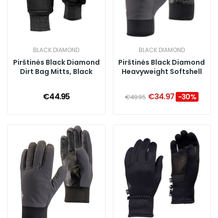
BLACK DIAMOND
BLACK DIAMOND
Pirštinės Black Diamond
Pirštinės Black Diamond
Dirt Bag Mitts, Black
Heavyweight Softshell
€44.95
€34.97
-30%
€49.95