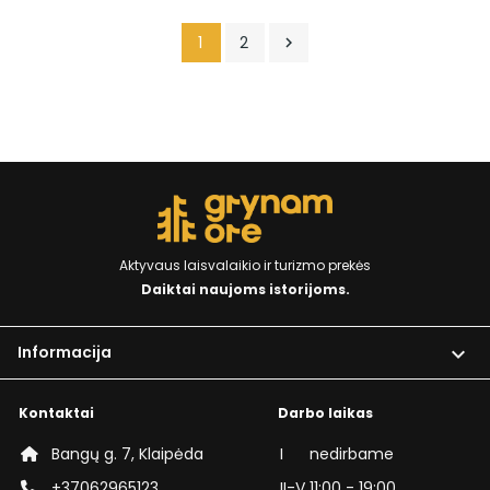
1
2

Aktyvaus laisvalaikio ir turizmo prekės
Daiktai naujoms istorijoms.
Informacija

Kontaktai
Darbo laikas
Bangų g. 7, Klaipėda
I
nedirbame
+37062965123
II-V
11:00 - 19:00