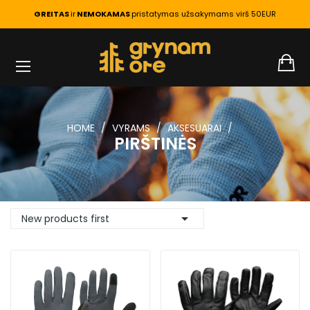
GREITAS
ir
NEMOKAMAS
pristatymas užsakymams virš 50EUR
HOME
VYRAMS
AKSESUARAI
PIRŠTINĖS

New products first