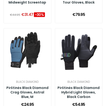
Midweight Screentap
Tour Gloves, Black
€31.47
€79.95
-30%
€44.95
BLACK DIAMOND
BLACK DIAMOND
Pirštinės Black Diamond
Pirštinės Black Diamond
Crag Gloves, Astral
Hybrid Light Gloves,
Blue, M
Black Carbon
€24.95
€54.95