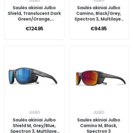
JULBO
JULBO
Saulės akiniai Julbo
Saulės akiniai Julbo
Shield, Translucent Dark
Camino, Black/Grey,
Green/Orange,
Spectron 3, Multilayer
Spectron 4, Silver Flash
Red
€124.95
€94.95
JULBO
JULBO
Saulės akiniai Julbo
Saulės akiniai Julbo
Shield M, Grey/Blue,
Camino M, Black,
Spectron 3, Multilayer
Spectron 3