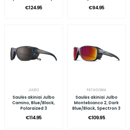
Blue
€124.95
€94.95
JULBO
PATAGONIA
Saulės akiniai Julbo
Saulės akiniai Julbo
Camino, Blue/Black,
Montebianco 2, Dark
Polaraized 3
Blue/Black, Spectron 3
€114.95
€109.95