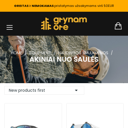
GREITAS
ir
NEMOKAMAS
pristatymas užsakymams virš 50EUR
HOME
EQUIPMENT
NAUDINGOS SMULKMENOS
AKINIAI NUO SAULĖS

New products first