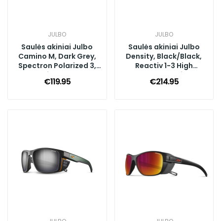
JULBO
JULBO
Saulės akiniai Julbo
Saulės akiniai Julbo
Camino M, Dark Grey,
Density, Black/Black,
Spectron Polarized 3,
Reactiv 1-3 High
Multilayer Blue
Contrast, Multilayer
€119.95
€214.95
Blue