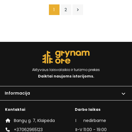
1
2

Aktyvaus laisvalaikio ir turizmo prekės
Daiktai naujoms istorijoms.
Informacija

Kontaktai
Darbo laikas
Bangų g. 7, Klaipėda
I
nedirbame
+37062965123
II-V
11:00 - 19:00