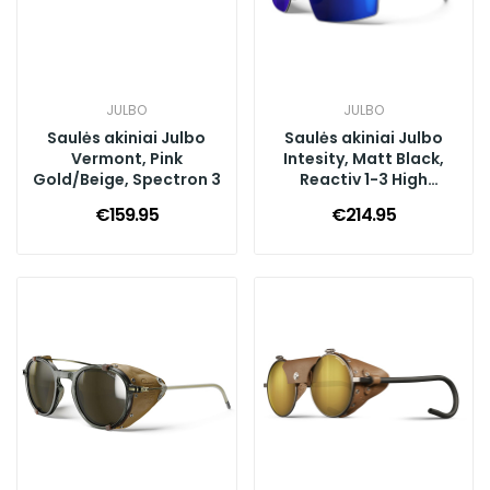
JULBO
JULBO
Saulės akiniai Julbo
Saulės akiniai Julbo
Vermont, Pink
Intesity, Matt Black,
Gold/Beige, Spectron 3
Reactiv 1-3 High
Contrast
€159.95
€214.95