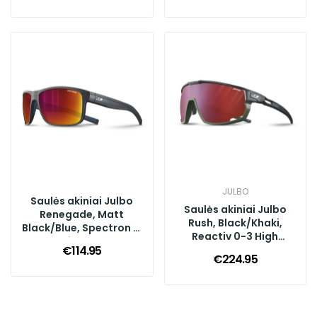
JULBO
Saulės akiniai Julbo
Saulės akiniai Julbo
Renegade, Matt
Rush, Black/Khaki,
Black/Blue, Spectron 3,
Reactiv 0-3 High
Multilayer Red
€114.95
Contrast
€224.95