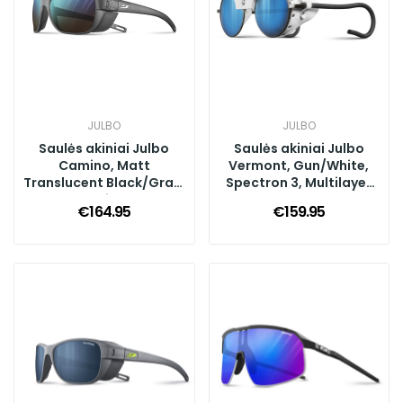
JULBO
JULBO
Saulės akiniai Julbo
Saulės akiniai Julbo
Camino, Matt
Vermont, Gun/White,
Translucent Black/Gray,
Spectron 3, Multilayer
Reactiv 2-4
Blue
€164.95
€159.95