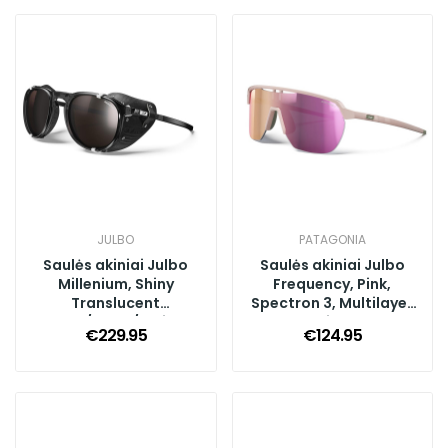
JULBO
PATAGONIA
Saulės akiniai Julbo
Saulės akiniai Julbo
Millenium, Shiny
Frequency, Pink,
Translucent
Spectron 3, Multilayer
Black/Black/White,
Pink
€229.95
€124.95
Reactiv 2-4 Polar