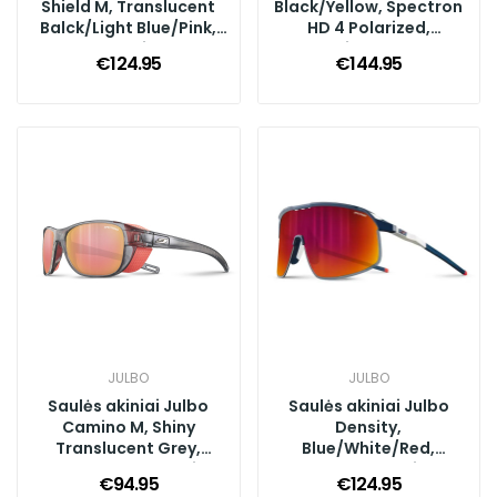
Shield M, Translucent
Black/Yellow, Spectron
Balck/Light Blue/Pink,
HD 4 Polarized,
Spectron 4, Silver Flash
Multilayer Blue
€124.95
€144.95
JULBO
JULBO
Saulės akiniai Julbo
Saulės akiniai Julbo
Camino M, Shiny
Density,
Translucent Grey,
Blue/White/Red,
Spectron 3, Gold Pink
Spectron 3, Multilayer
€94.95
€124.95
Red