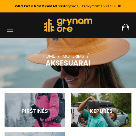
GREITAS
ir
NEMOKAMAS
pristatymas užsakymams virš 50EUR
HOME
MOTERIMS
AKSESUARAI
PIRŠTINĖS
KEPURĖS