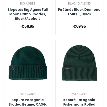
BIG AGNES
BLACK DIAMOND
Šlepetės Big Agnes Full
Pirštinės Black Diamond
Moon Camp Booties,
Tour LT, Black
Black/Asphalt
€59.95
€69.95
PATAGONIA
PATAGONIA
Kepurė Patagonia
Kepurė Patagonia
Brodeo Beanie, CASG,
Fishermans Rolled