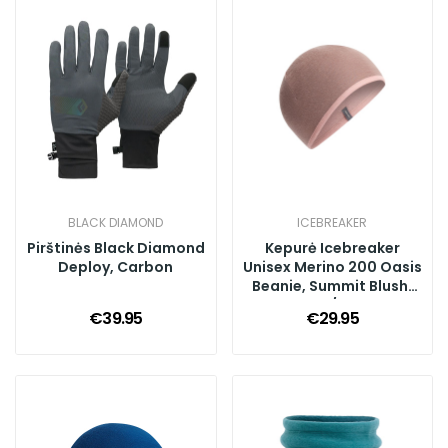
BLACK DIAMOND
ICEBREAKER
Pirštinės Black Diamond
Kepurė Icebreaker
Deploy, Carbon
Unisex Merino 200 Oasis
Beanie, Summit Blush,
O/S
€39.95
€29.95