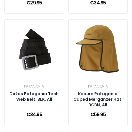
€29.95
€34.95
PATAGONIA
PATAGONIA
Diržas Patagonia Tech
Kepurė Patagonia
Web Belt, BLK, All
Caped Merganzer Hat,
BCBN, All
€34.95
€59.95