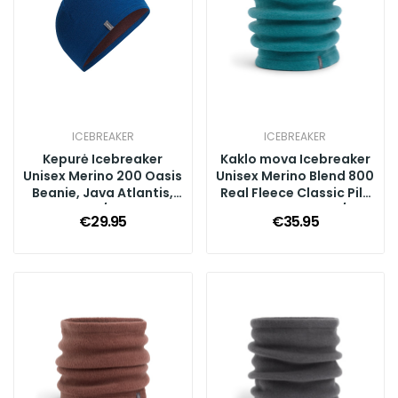
ICEBREAKER
ICEBREAKER
Kepurė Icebreaker
Kaklo mova Icebreaker
Unisex Merino 200 Oasis
Unisex Merino Blend 800
Beanie, Java Atlantis,
Real Fleece Classic Pile
O/S
Chute, Topaz, O/S
€29.95
€35.95