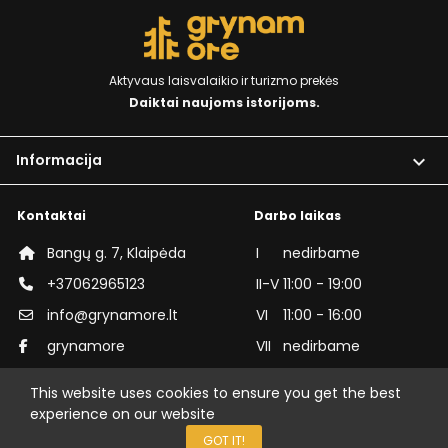
Aktyvaus laisvalaikio ir turizmo prekės
Daiktai naujoms istorijoms.
Informacija

Kontaktai
Darbo laikas
Bangų g. 7, Klaipėda
I
nedirbame
+37062965123
II-V
11:00 - 19:00
info@grynamore.lt
VI
11:00 - 16:00
grynamore
VII
nedirbame
grynamorelt
This website uses cookies to ensure you get the best
experience on our website
© GrynamOre | Visos teisės saugomos
GOT IT!