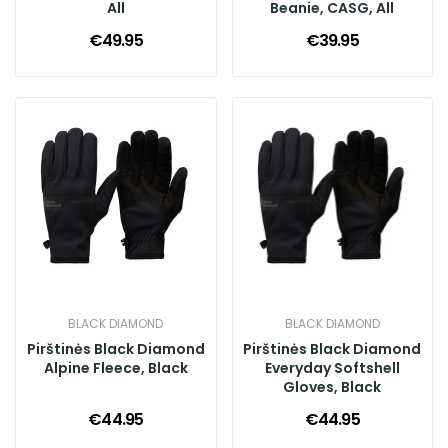
All
Beanie, CASG, All
€49.95
€39.95
BLACK DIAMOND
BLACK DIAMOND
Pirštinės Black Diamond
Pirštinės Black Diamond
Alpine Fleece, Black
Everyday Softshell
Gloves, Black
€44.95
€44.95