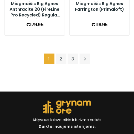
Miegmaišis Big Agnes
Miegmaišis Big Agnes
Anthracite 20 (FireLine
Farrington (Primaloft)
Pro Recycled) Regular
Left
€179.95
€119.95
1
2
3

Aktyvaus laisvalaikio ir turizmo prekės
Daiktai naujoms istorijoms.