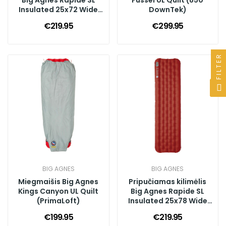
Big Agnes Rapide SL
Fussel UL Quilt (850
Insulated 25x72 Wide
DownTek)
Regular
€219.95
€299.95
FILTER
BIG AGNES
BIG AGNES
Miegmaišis Big Agnes
Pripučiamas kilimėlis
Kings Canyon UL Quilt
Big Agnes Rapide SL
(PrimaLoft)
Insulated 25x78 Wide
Long
€199.95
€219.95