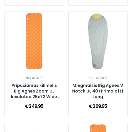
BIG AGNES
BIG AGNES
Pripučiamas kilimėlis
Miegmaišis Big Agnes V
Big Agnes Zoom UL
Notch UL 40 (Primaloft)
Insulated 25x72 Wide
Long
Regular
€249.95
€269.95