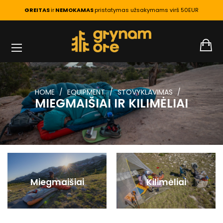
GREITAS
ir
NEMOKAMAS
pristatymas užsakymams virš 50EUR
HOME
EQUIPMENT
STOVYKLAVIMAS
MIEGMAIŠIAI IR KILIMĖLIAI
Miegmaišiai
Kilimėliai