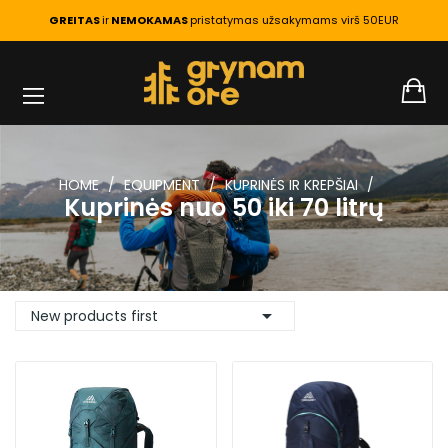
GREITAS
ir
NEMOKAMAS
pristatymas užsakymams virš 50EUR
HOME
EQUIPMENT
KUPRINĖS IR KREPŠIAI
Kuprinės nuo 50 iki 70 litrų

New products first