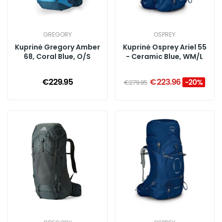
GREGORY
OSPREY
Kuprinė Gregory Amber
Kuprinė Osprey Ariel 55
68, Coral Blue, O/S
- Ceramic Blue, WM/L
€229.95
€223.96
-20%
€279.95