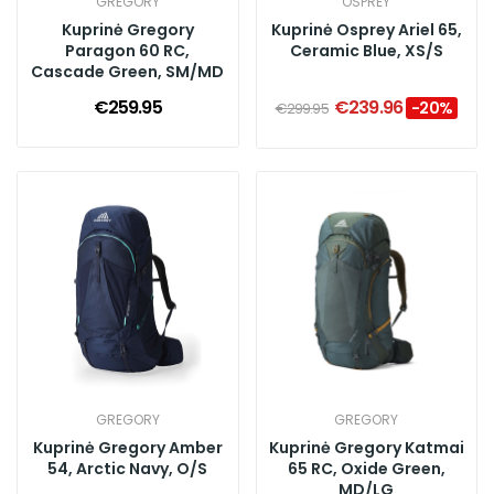
GREGORY
OSPREY
Kuprinė Gregory
Kuprinė Osprey Ariel 65,
Paragon 60 RC,
Ceramic Blue, XS/S
Cascade Green, SM/MD
€259.95
€239.96
-20%
€299.95
GREGORY
GREGORY
Kuprinė Gregory Amber
Kuprinė Gregory Katmai
54, Arctic Navy, O/S
65 RC, Oxide Green,
MD/LG