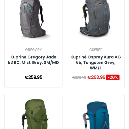
GREGORY
OSPREY
Kuprinė Gregory Jade
Kuprinė Osprey Aura AG
53 RC, Mist Grey, SM/MD
65, Tungsten Grey,
WM/L
€259.95
€263.96
-20%
€329.95