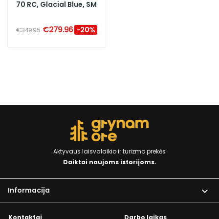
70 RC, Glacial Blue, SM
€279.96
-20%
€349.95
Aktyvaus laisvalaikio ir turizmo prekės
Daiktai naujoms istorijoms.
Informacija

Kontaktai
Darbo laikas