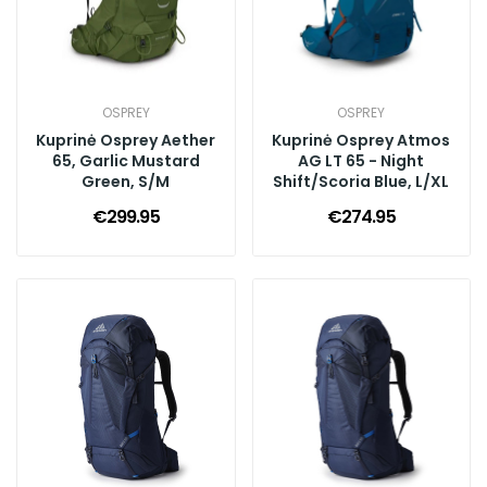
OSPREY
OSPREY
Kuprinė Osprey Aether
Kuprinė Osprey Atmos
65, Garlic Mustard
AG LT 65 - Night
Green, S/M
Shift/Scoria Blue, L/XL
€299.95
€274.95