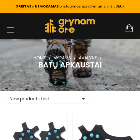
GREITAS
ir
NEMOKAMAS
pristatymas užsakymams virš 50EUR
HOME
VYRAMS
AVALYNĖ
BATŲ APKAUSTAI

New products first