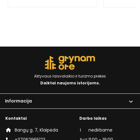
Aktyvaus laisvalaikio ir turizmo prekės
Daiktai naujoms istorijoms.
Informacija

Kontaktai
Darbo laikas
Bangų g. 7, Klaipėda
I
nedirbame
+37062965123
II-V
11:00 - 19:00