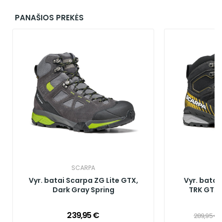
PANAŠIOS PREKĖS
SCARPA
Vyr. batai Scarpa ZG Lite GTX,
Vyr. batai
Dark Gray Spring
TRK GTX,
239,95 €
289,95 €