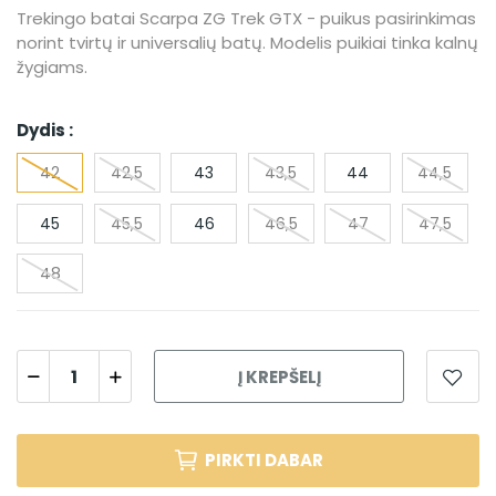
Trekingo batai Scarpa ZG Trek GTX - puikus pasirinkimas
norint tvirtų ir universalių batų. Modelis puikiai tinka kalnų
žygiams.
Dydis :
42​
42,5​
43
43,5​
44
44,5​
45
45,5​
46
46,5​
47​
47,5​
48​
Į KREPŠELĮ
PIRKTI DABAR