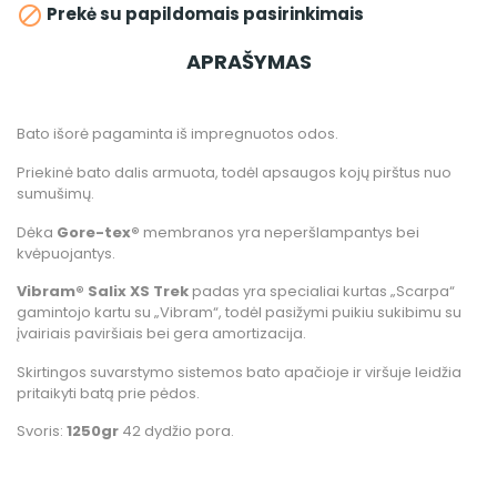

Prekė su papildomais pasirinkimais
APRAŠYMAS
Bato išorė pagaminta iš impregnuotos odos.
Priekinė bato dalis armuota, todėl apsaugos kojų pirštus nuo
sumušimų.
Dėka
Gore-tex®
membranos yra neperšlampantys bei
kvėpuojantys.
Vibram® Salix
XS Trek
padas yra specialiai kurtas „Scarpa“
gamintojo kartu su „Vibram“, todėl pasižymi puikiu sukibimu su
įvairiais paviršiais bei gera amortizacija.
Skirtingos suvarstymo sistemos bato apačioje ir viršuje leidžia
pritaikyti batą prie pėdos.
Svoris:
1250gr
42 dydžio pora.