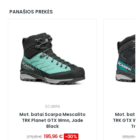
PANAŠIOS PREKĖS
SCARPA
Mot. batai Scarpa Mescalito
Mot. batai
TRK Planet GTX Wmn, Jade
TRK GTX Wm
Black
Tro
195,96 €
−30%
279,95 €
289,95 €