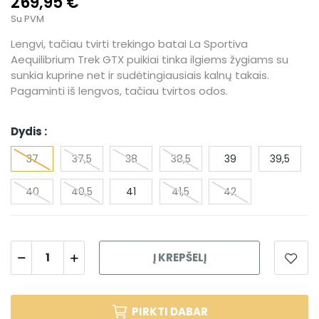
269,95 €
Su PVM
Lengvi, tačiau tvirti trekingo batai La Sportiva
Aequilibrium Trek GTX puikiai tinka ilgiems žygiams su
sunkia kuprine net ir sudėtingiausiais kalnų takais.
Pagaminti iš lengvos, tačiau tvirtos odos.
Dydis :
37​
37,5​
38​
38,5​
39
39,5
40​
40,5​
41
41,5​
42​
Į KREPŠELĮ
PIRKTI DABAR