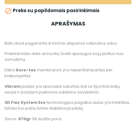

Prekė su papildomais pasirinkimais
APRAŠYMAS
Bato išorė pagaminta iš trinčiai atsparios natūralios odos.
Priekinė bato dalis armuota, todėl apsaugos kojų pirštus nuo
sumušimų.
Dėka
Gore-tex
membranos yra neperšlampantys bei
kvėpuojantys.
Vibram
padas yra specialiai sukurtas šiai La Sportiva batų
serijai ir pasižymi puikiomis sukibimo savybėmis.
3D Flex System Evo
technologijos pagalba aulas yra minkštas,
tačiau tuo pačiu tvirtai stabilizuoja pėdą.
Svoris:
970gr
39 dydžio pora.