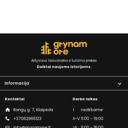
Aktyvaus laisvalaikio ir turizmo prekės
Daiktai naujoms istorijoms.
Informacija

Kontaktai
Darbo laikas
Bangų g. 7, Klaipėda
I
nedirbame
+37062965123
II-V
11:00 - 19:00
info@grynamore.lt
VI
11:00 - 16:00