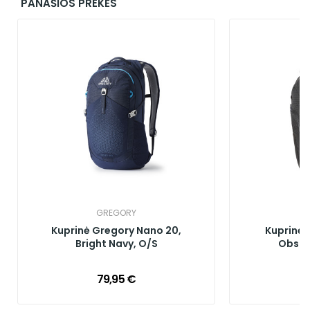
PANAŠIOS PREKĖS
GREGORY
Kuprinė Gregory Nano 20,
Kuprinė 
Bright Navy, O/S
Obsidi
79,95 €