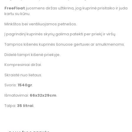
FreeFloat
juosmens diržas užtikrina, jog kuprinė prisitaiko ir juda
kartu su kūnu.
Minkštos bei ventiliuojamos petnešos.
Į pagrindinį kuprinės skyrių galima patekti per priekį ir viršų.
Tamprios kišenės kuprinės šonuose gertuvei ar smulkmenoms.
Didelė tampri kišenė priekyje.
Kompresiniai diržai.
Skraistė nuo lietaus.
Svoris:
1540
gr
.
Išmatavimai:
66
x32x29cm
.
Talpa:
35 litrai
.