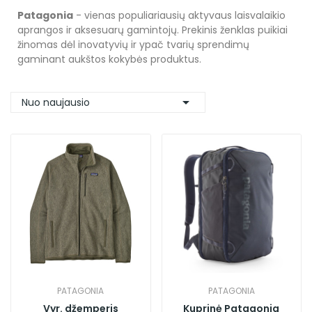
Patagonia
- vienas populiariausių aktyvaus laisvalaikio
aprangos ir aksesuarų gamintojų. Prekinis ženklas puikiai
žinomas dėl inovatyvių ir ypač tvarių sprendimų
gaminant aukštos kokybės produktus.

Nuo naujausio
PATAGONIA
PATAGONIA
Vyr. džemperis
Kuprinė Patagonia