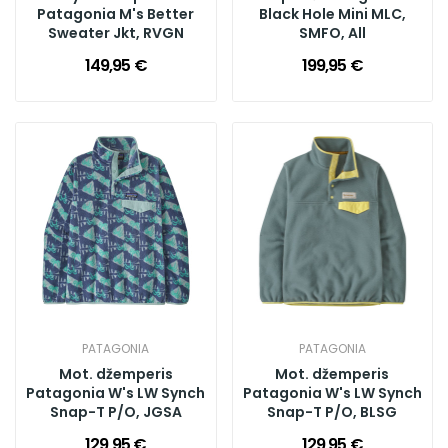
Patagonia M's Better
Black Hole Mini MLC,
Sweater Jkt, RVGN
SMFO, All
149,95 €
199,95 €
PATAGONIA
PATAGONIA
Mot. džemperis
Mot. džemperis
Patagonia W's LW Synch
Patagonia W's LW Synch
Snap-T P/O, JGSA
Snap-T P/O, BLSG
129,95 €
129,95 €