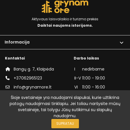
Aktyvaus laisvalaikio ir turizmo prekės
Daiktai naujoms istorijoms.
Informacija

Kontaktai
Darbo laikas
Bangų g. 7, Klaipėda
I
nedirbame
+37062965123
II-V
11:00 - 19:00
info@grynamore.lt
VI
11:00 - 16:00
grynamore
VII
nedirbame
Šioje svetainėje yra naudojami slapukai, kurie užtikrina
patogų naudojimasi tinklapiu. Jei toliau naršysite mūsų
grynamorelt
svetainėje, tai tolygu Jūsų sutikimui su slapukų
naudojimu.
© GrynamOre | Visos teisės saugomos
SUPRATAU
Sprendimas: Grynam Ore