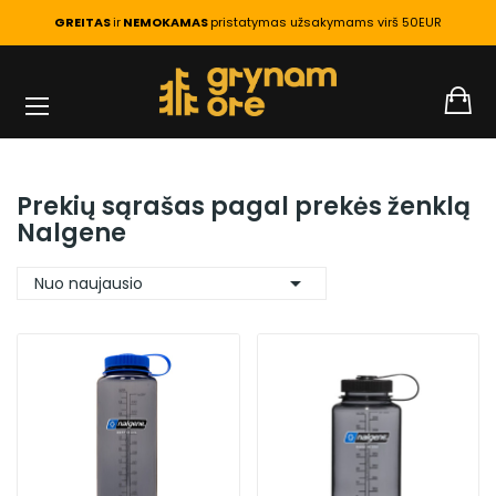
GREITAS
ir
NEMOKAMAS
pristatymas užsakymams virš 50EUR
PAGRINDINIS
PREKIŲ ŽENKLAI
Prekių sąrašas pagal prekės ženklą
Nalgene

Nuo naujausio