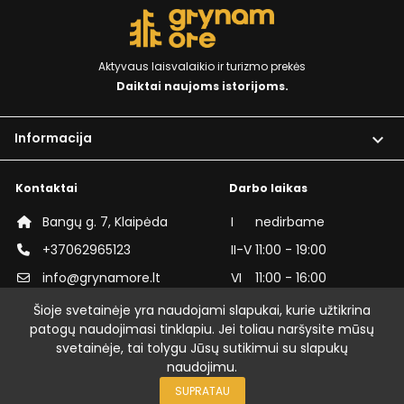
Aktyvaus laisvalaikio ir turizmo prekės
Daiktai naujoms istorijoms.
Informacija

Kontaktai
Darbo laikas
Bangų g. 7, Klaipėda
I
nedirbame
+37062965123
II-V
11:00 - 19:00
info@grynamore.lt
VI
11:00 - 16:00
grynamore
VII
nedirbame
Šioje svetainėje yra naudojami slapukai, kurie užtikrina
patogų naudojimasi tinklapiu. Jei toliau naršysite mūsų
grynamorelt
svetainėje, tai tolygu Jūsų sutikimui su slapukų
naudojimu.
© GrynamOre | Visos teisės saugomos
SUPRATAU
Sprendimas: Grynam Ore