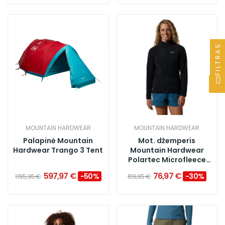
FILTRAS
MOUNTAIN HARDWEAR
MOUNTAIN HARDWEAR
Palapinė Mountain
Mot. džemperis
Hardwear Trango 3 Tent
Mountain Hardwear
Polartec Microfleece
Full Zip, Black
597,97 €
76,97 €
−50%
−30%
1 195,95 €
109,95 €