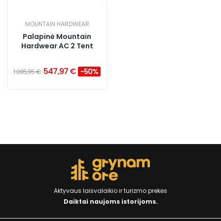
MOUNTAIN HARDWEAR
Palapinė Mountain
Hardwear AC 2 Tent
547,97 €
−50%
1 095,95 €
Aktyvaus laisvalaikio ir turizmo prekės
Daiktai naujoms istorijoms.