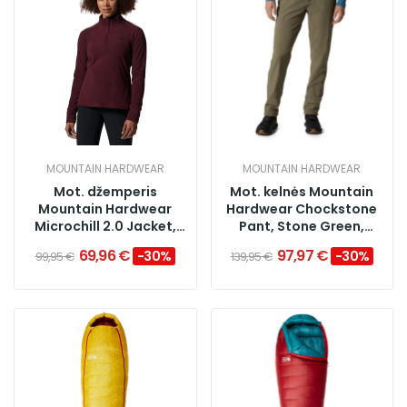
MOUNTAIN HARDWEAR
MOUNTAIN HARDWEAR
Mot. džemperis
Mot. kelnės Mountain
Mountain Hardwear
Hardwear Chockstone
Microchill 2.0 Jacket,
Pant, Stone Green,
Cocao Red
Regular
69,96 €
97,97 €
−30%
−30%
99,95 €
139,95 €