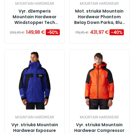
MOUNTAIN HARDWEAR
MOUNTAIN HARDWEAR
Vyr. džemperis
Mot. striukė Mountain
Mountain Hardwear
Hardwear Phantom
Windstopper Tech
Belay Down Parka, Blue
Jacket Reissue, Racer
Slate Black
149,98 €
431,97 €
−50%
−40%
299,95 €
719,95 €
Red
MOUNTAIN HARDWEAR
MOUNTAIN HARDWEAR
Vyr. striukė Mountain
Vyr. striukė Mountain
Hardwear Exposure
Hardwear Compressor