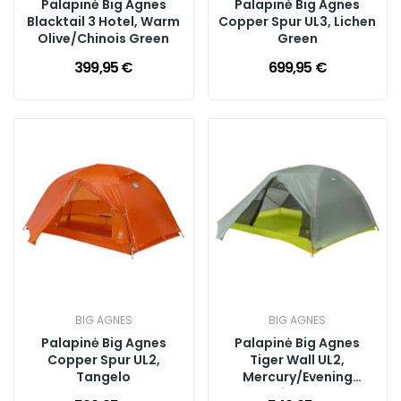
Palapinė Big Agnes
Palapinė Big Agnes
Blacktail 3 Hotel, Warm
Copper Spur UL3, Lichen
Olive/Chinois Green
Green
399,95 €
699,95 €
BIG AGNES
BIG AGNES
Palapinė Big Agnes
Palapinė Big Agnes
Copper Spur UL2,
Tiger Wall UL2,
Tangelo
Mercury/Evening
Primrose