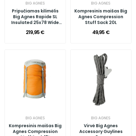
BIG AGNES
BIG AGNES
Pripučiamas kilimėlis
Kompresinis maišas Big
Big Agnes Rapide SL
Agnes Compression
Insulated 25x78 Wide
Stuff Sack 20L
Long
219,95 €
49,95 €
BIG AGNES
BIG AGNES
Kompresinis maišas Big
Virvė Big Agnes
Agnes Compression
Accessory Guylines