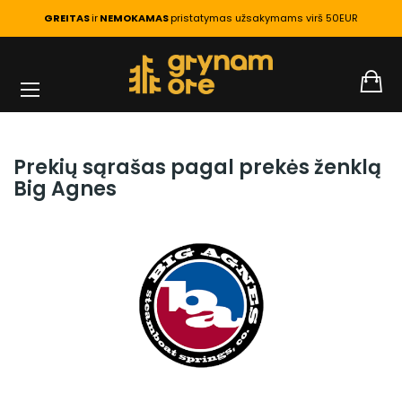
GREITAS
ir
NEMOKAMAS
pristatymas užsakymams virš 50EUR
PAGRINDINIS
PREKIŲ ŽENKLAI
Prekių sąrašas pagal prekės ženklą
Big Agnes