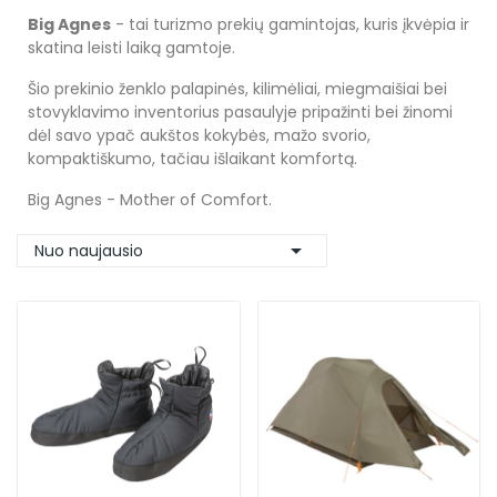
Big Agnes
- tai turizmo prekių gamintojas, kuris įkvėpia ir
skatina leisti laiką gamtoje.
Šio prekinio ženklo palapinės, kilimėliai, miegmaišiai bei
stovyklavimo inventorius pasaulyje pripažinti bei žinomi
dėl savo ypač aukštos kokybės, mažo svorio,
kompaktiškumo, tačiau išlaikant komfortą.
Big Agnes - Mother of Comfort.

Nuo naujausio