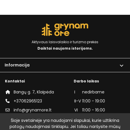
Aktyvaus laisvalaikio ir turizmo prekės
Daiktai naujoms istorijoms.
Informacija

Kontaktai
Darbo laikas
Bangų g. 7, Klaipėda
I
nedirbame
+37062965123
II-V
11:00 - 19:00
info@grynamore.lt
VI
11:00 - 16:00
grynamore
VII
nedirbame
Šioje svetainėje yra naudojami slapukai, kurie užtikrina
patogų naudojimasi tinklapiu. Jei toliau naršysite mūsų
grynamorelt