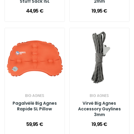
Stuff Sack 15L
2mm
44,95 €
19,95 €
BIG AGNES
BIG AGNES
Pagalvėlė Big Agnes
Virvė Big Agnes
Rapide SL Pillow
Accessory Guylines
3mm
59,95 €
19,95 €